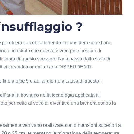
insufflaggio ?
e pareti era calcolata tenendo in considerazione l’aria
no dimostrato che questo è vero per spessori di
i sopra di questo spessore l’aria passa dallo stato di
ettivi creando correnti di aria DISPERDENTI!
fino a oltre 5 gradi al giorno a causa di questo !
l’aria la troviamo nella tecnologia applicata al
to permette al vetro di diventare una barriera contro la
neralmente venivano realizzate con dimensioni superiori a
a a 20 o 25 cm, aumentano la migrazione della temperatura