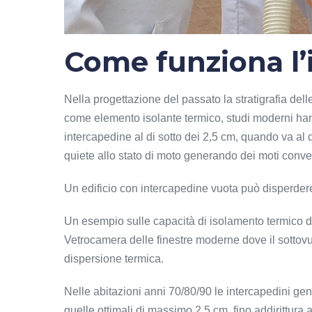
Come funziona l’
Nella progettazione del passato la stratigrafia dell
come elemento isolante termico, studi moderni han
intercapedine al di sotto dei 2,5 cm, quando va al d
quiete allo stato di moto generando dei moti conv
Un edificio con intercapedine vuota può disperdere 
Un esempio sulle capacità di isolamento termico del
Vetrocamera delle finestre moderne dove il sottovuo
dispersione termica.
Nelle abitazioni anni 70/80/90 le intercapedini ge
quelle ottimali di massimo 2,5 cm, fino addirittur