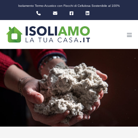
Salta
Isolamento Termo-Acustico con Fiocchi di Cellulosa Sostenibile al 100%
al
contenuto
Atti
men