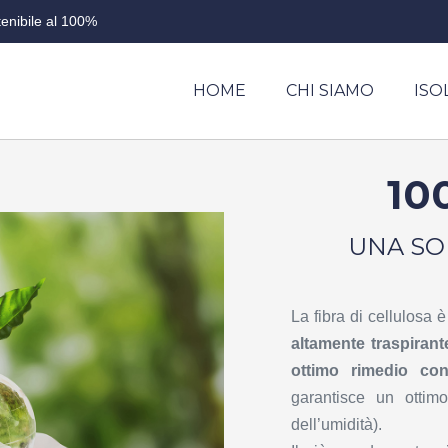
enibile al 100%
HOME
CHI SIAMO
IS
10
UNA SO
La fibra di cellulosa è
altamente traspirant
ottimo rimedio co
garantisce un ottimo
dell’umidità).