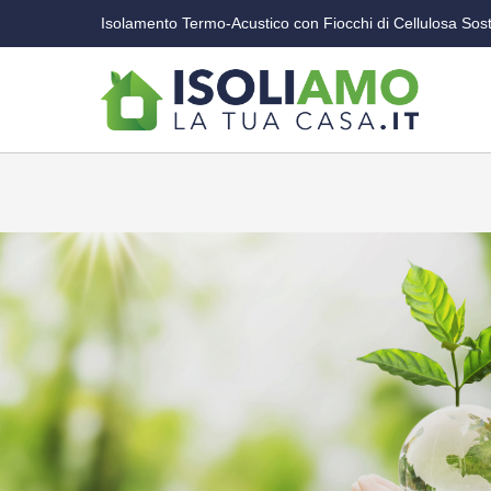
Salta
Isolamento Termo-Acustico con Fiocchi di Cellulosa Sost
al
contenuto