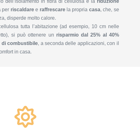
o dell’isolamento in fibra di cellulosa è la
riduzione
a
per
riscaldare
e
raffrescare
la propria
casa
, che, se
nza, disperde molto calore.
llulosa tutta l’abitazione (ad esempio, 10 cm nelle
etto), si può ottenere un
risparmio dal 25% al 40%
di combustibile
, a seconda delle applicazioni, con il
comfort in casa.